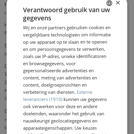
×
Email :
Railteam@ns.nl
Verantwoord gebruik van uw
contactformulier
gegevens
DUTCH
Hoofdredacteuren en directeuren publicatie: Tom Hendriks,
Wij en onze partners gebruiken cookies en
GERMAN
Petra Beurer.
vergelijkbare technologieën om informatie
FRENCH
op uw apparaat op te slaan en te openen
De website
www.railteam.eu
wordt gehost en is gemaakt
en om persoonsgegevens te verwerken,
ENGLISH
door:
zoals uw IP-adres, unieke identificatoren
en browsegegevens, voor
DudeSquare
gepersonaliseerde advertenties en
Tappersweg 12-A
content, meting van advertenties en
2031 ET Haarlem
content, doelgroepinzichten en
Nederland
verbetering van diensten.
Externe
https://www.dudesquare.nl/
leveranciers (1910)
kunnen uw gegevens
ook verwerken voor deze en andere
De gegevens die beschikbaar zijn op de website
doeleinden, waaronder het gebruik van
www.railteam.eu
mogen niet worden gebruikt voor
nauwkeurige geolocatiegegevens en
commerciële doeleinden, zelfs niet gedeeltelijk, zonder
apparaateigenschappen. Uw keuzes