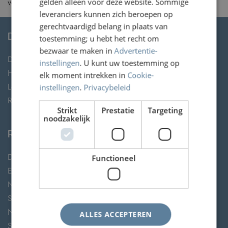
voorafgaande schriftelijke toestemming van Railteam B.V.
gelden alleen voor deze website. Sommige
leveranciers kunnen zich beroepen op
gerechtvaardigd belang in plaats van
DIENSTEN
toestemming; u hebt het recht om
bezwaar te maken in
Advertentie-
Diensten op uw reis
instellingen
. U kunt uw toestemming op
Hop on the next available train (HOTNAT)
elk moment intrekken in
Cookie-
Lounges
instellingen
.
Privacybeleid
Real-time reisinformatie
Strikt
Prestatie
Targeting
noodzakelijk
RAILTEAM LEDEN
DB
Functioneel
Eurostar
NS
SBB
NMBS
ALLES ACCEPTEREN
SNCF