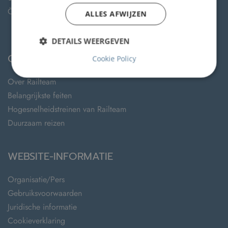
ÖBB
ALLES AFWIJZEN
DETAILS WEERGEVEN
OVER RAILTEAM
Cookie Policy
Over Railteam
Belangrijkste feiten
Hogesnelheidstreinen van Railteam
Duurzaam reizen
WEBSITE-INFORMATIE
Organisatie/Pers
Gebruiksvoorwaarden
Juridische informatie
Cookieverklaring