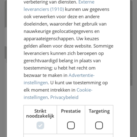
verbetering van diensten.
Externe
leveranciers (1910)
kunnen uw gegevens
ook verwerken voor deze en andere
doeleinden, waaronder het gebruik van
nauwkeurige geolocatiegegevens en
apparaateigenschappen. Uw keuzes
gelden alleen voor deze website. Sommige
leveranciers kunnen zich beroepen op
gerechtvaardigd belang in plaats van
toestemming; u hebt het recht om
bezwaar te maken in
Advertentie-
instellingen
. U kunt uw toestemming op
elk moment intrekken in
Cookie-
Routekaart
instellingen
.
Privacybeleid
Strikt
Prestatie
Targeting
Ontdek meer over het hogesnelheidsnetwerk van
noodzakelijk
Railteam in Europa. De kaart toont ook stations
waar een lounge is.