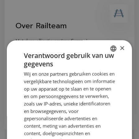
Over Railteam
Met deze alliantie creëren Europa's
×
toonaangevende hogesnelheidsspoorwegen een
Verantwoord gebruik van uw
echte toegevoegde waarde voor reizigers en
gegevens
DUTCH
bieden ze optimale reismogelijkheden in heel West-
Wij en onze partners gebruiken cookies en
Europa die door geen enkel ander vervoersmiddel
GERMAN
vergelijkbare technologieën om informatie
worden geëvenaard op het gebied van snelheid,
FRENCH
op uw apparaat op te slaan en te openen
prijs en comfort.
en om persoonsgegevens te verwerken,
ENGLISH
zoals uw IP-adres, unieke identificatoren
Lees meer
en browsegegevens, voor
gepersonaliseerde advertenties en
content, meting van advertenties en
content, doelgroepinzichten en