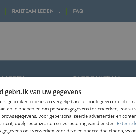
RAILTEAM LEDEN
FAQ
M LEDEN
OVER RAILTEAM
d gebruik van uw gegevens
Over Railteam
Belangrijkste feiten
ners gebruiken cookies en vergelijkbare technologieën om inform
Hogesnelheidstreinen van Rail
laan en te openen en om persoonsgegevens te verwerken, zoals uw
n browsegegevens, voor gepersonaliseerde advertenties en conten
Duurzaam reizen
ontent, doelgroepinzichten en verbetering van diensten.
Externe l
gegevens ook verwerken voor deze en andere doeleinden, waar