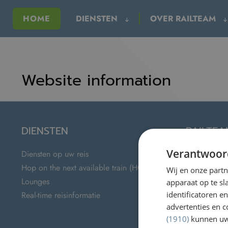
HOME
DIENSTEN
OVER RAILTEAM
Website information
DIENSTEN
RAILTEA
Verantwoor
Diensten op uw reis
DB
Hop on the next available train (HOTNAT)
Eurostar
Wij en onze part
Lounges
NS
apparaat op te s
Real-time reisinformatie
identificatoren e
SBB
advertenties en c
NMBS
(1910)
kunnen uw 
SNCF