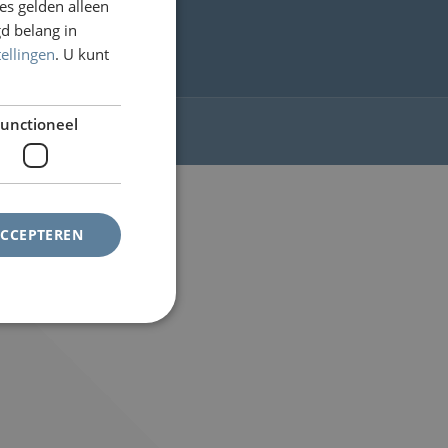
s gelden alleen
d belang in
tellingen
. U kunt
unctioneel
ACCEPTEREN