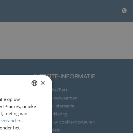
WEBSITE-INFORMATIE
×
Organisatie/Pers
Gebruiksvoorwaarden
atie op uw
DUTCH
team
Juridische informatie
 IP-adres, unieke
GERMAN
t, meting van
Cookieverklaring
FRENCH
everanciers
Wijzig jouw cookievoorkeuren
onder het
ENGLISH
Privacybeleid