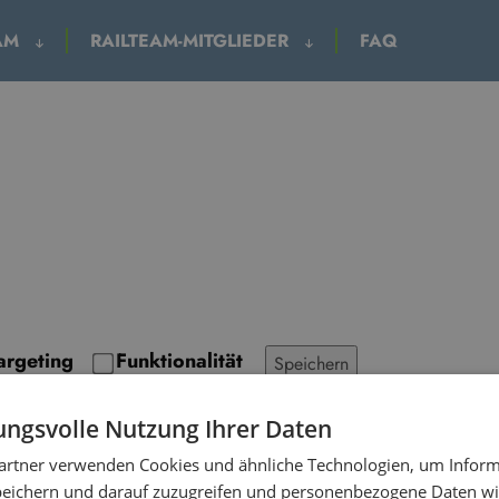
EAM
RAILTEAM-MITGLIEDER
FAQ
argeting
Funktionalität
Speichern
ngsvolle Nutzung Ihrer Daten
artner verwenden Cookies und ähnliche Technologien, um Inform
peichern und darauf zuzugreifen und personenbezogene Daten wie
m
Beschreibung