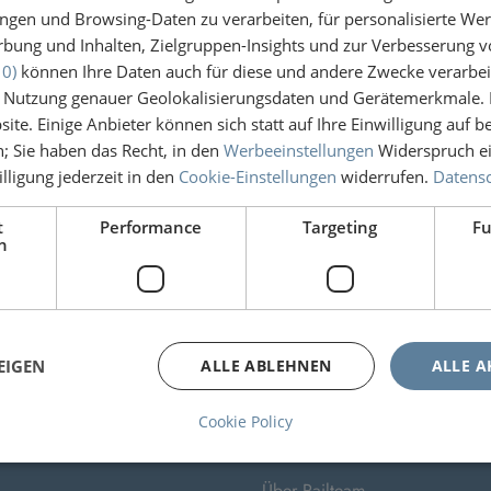
ngen und Browsing-Daten zu verarbeiten, für personalisierte Wer
ung und Inhalten, Zielgruppen-Insights und zur Verbesserung v
Deze cookie wordt gebruikt door de Cookie-Script.com-serv
10)
können Ihre Daten auch für diese und andere Zwecke verarbei
onthouden. De cookie-banner van Cookie-Script.com is nood
er Nutzung genauer Geolokalisierungsdaten und Gerätemerkmale. I
ite. Einige Anbieter können sich statt auf Ihre Einwilligung auf b
Deze cookie geeft een ID aan de sessie van de gebruiker.
n; Sie haben das Recht, in den
Werbeeinstellungen
Widerspruch ei
lligung jederzeit in den
Cookie-Einstellungen
widerrufen.
Datensc
t
Performance
Targeting
Fu
h
aufdatum
Beschreibung
chen 2 Tage
Dieses Cookie speichert die Sprachein
EIGEN
ALLE ABLEHNEN
ALLE A
Cookie Policy
M-MITGLIEDER
ÜBER RAILTEAM
Über Railteam