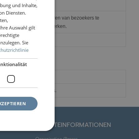
GERMAN
bung und Inhalte,
FRENCH
on Diensten.
ice om de cookievoorkeuren van bezoekers te
ten,
ENGLISH
zakelijk om correct te werken.
hre Auswahl gilt
erechtigte
nzulegen. Sie
hutzrichtlinie
nktionalität
stellungen des Benutzers.
KZEPTIEREN
WEBSITEINFORMATIONEN
Organisation/Presse